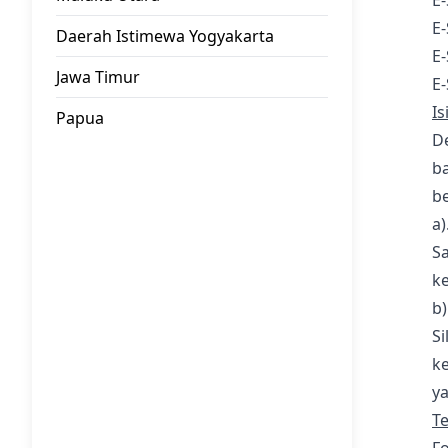
E
E-
Daerah Istimewa Yogyakarta
E
Jawa Timur
E
Is
Papua
D
ba
be
a)
Sa
k
b)
Si
k
ya
T