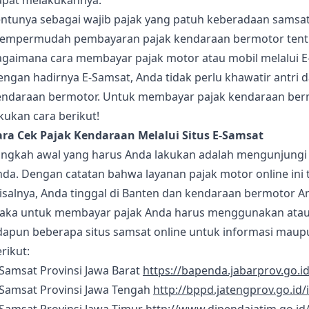
apat melakukannya.
entunya sebagai wajib pajak yang patuh keberadaan samsa
empermudah pembayaran pajak kendaraan bermotor tent
agaimana cara membayar pajak motor atau mobil melalui E
engan hadirnya E-Samsat, Anda tidak perlu khawatir antri
endaraan bermotor. Untuk membayar pajak kendaraan bermo
kukan cara berikut!
ara Cek Pajak Kendaraan Melalui Situs E-Samsat
angkah awal yang harus Anda lakukan adalah mengunjungi s
da. Dengan catatan bahwa layanan pajak motor online ini t
salnya, Anda tinggal di Banten dan kendaraan bermotor An
aka untuk membayar pajak Anda harus menggunakan atau
dapun beberapa situs samsat online untuk informasi maupu
rikut:
Samsat Provinsi Jawa Barat
https://bapenda.jabarprov.go.i
-Samsat Provinsi Jawa Tengah
http://bppd.jatengprov.go.id