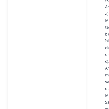
Fo
An
a)
M
te
b)
I
el
on
c
An
m
y
di
M
S