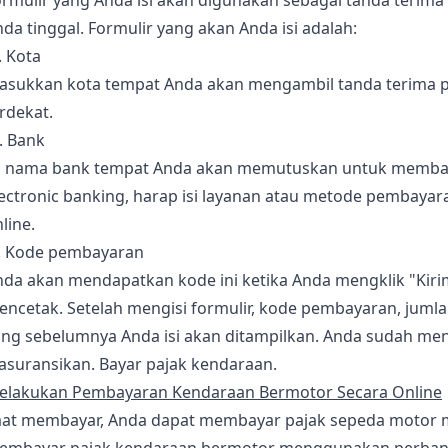
rmulir yang Anda isi akan digunakan sebagai tanda terima
da tinggal. Formulir yang akan Anda isi adalah:
. Kota
asukkan kota tempat Anda akan mengambil tanda terima paj
rdekat.
. Bank
si nama bank tempat Anda akan memutuskan untuk membay
ectronic banking, harap isi layanan atau metode pembayar
line.
). Kode pembayaran
da akan mendapatkan kode ini ketika Anda mengklik "Kirim
encetak. Setelah mengisi formulir, kode pembayaran, juml
ang sebelumnya Anda isi akan ditampilkan. Anda sudah me
asuransikan. Bayar pajak kendaraan.
elakukan Pembayaran Kendaraan Bermotor Secara Online
aat membayar, Anda dapat membayar pajak sepeda motor mel