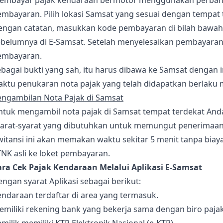
embayar pajak kendaraan bermotor menggunakan perbankan 
mbayaran. Pilih lokasi Samsat yang sesuai dengan tempat 
engan catatan, masukkan kode pembayaran di bilah bawah, 
belumnya di E-Samsat. Setelah menyelesaikan pembayaran p
embayaran.
bagai bukti yang sah, itu harus dibawa ke Samsat dengan 
ktu penukaran nota pajak yang telah didapatkan berlaku ma
engambilan Nota Pajak di Samsat
tuk mengambil nota pajak di Samsat tempat terdekat Anda 
yarat-syarat yang dibutuhkan untuk memungut penerimaan p
witansi ini akan memakan waktu sekitar 5 menit tanpa bia
NK asli ke loket pembayaran.
ara Cek Pajak Kendaraan Melalui Aplikasi E-Samsat
ngan syarat Aplikasi sebagai berikut:
ndaraan terdaftar di area yang termasuk.
miliki rekening bank yang bekerja sama dengan biro pajak