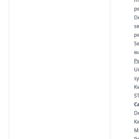
m
pe
D
se
p
Se
wa
P
Un
s
K
ST
C
De
Ke
Me