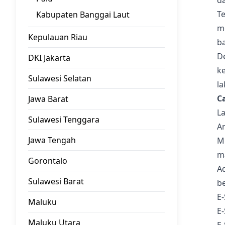
d
T
Kabupaten Banggai Laut
m
Kepulauan Riau
b
D
DKI Jakarta
k
Sulawesi Selatan
la
C
Jawa Barat
L
Sulawesi Tenggara
An
Jawa Tengah
Mi
m
Gorontalo
A
Sulawesi Barat
be
E-
Maluku
E
Maluku Utara