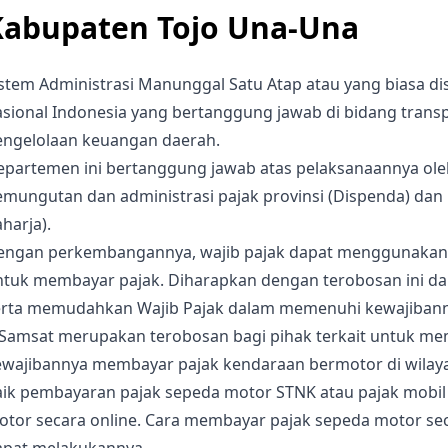
Kabupaten Tojo Una-Una
istem Administrasi Manunggal Satu Atap atau yang biasa d
sional Indonesia yang bertanggung jawab di bidang transpo
engelolaan keuangan daerah.
epartemen ini bertanggung jawab atas pelaksanaannya oleh
emungutan dan administrasi pajak provinsi (Dispenda) da
harja).
engan perkembangannya, wajib pajak dapat menggunakan e
ntuk membayar pajak. Diharapkan dengan terobosan ini d
erta memudahkan Wajib Pajak dalam memenuhi kewajibanny
-Samsat merupakan terobosan bagi pihak terkait untuk m
ewajibannya membayar pajak kendaraan bermotor di wila
aik pembayaran pajak sepeda motor STNK atau pajak mobil
tor secara online. Cara membayar pajak sepeda motor seca