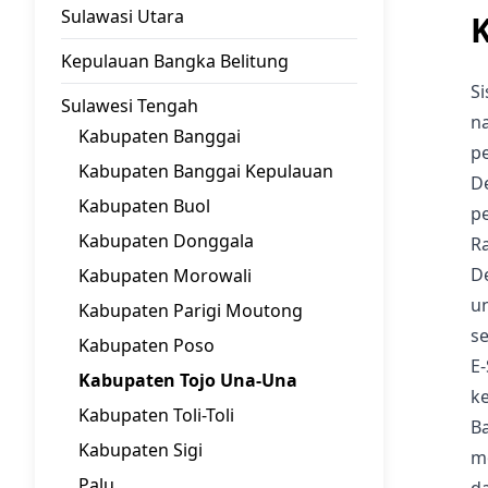
Sulawasi Utara
Kepulauan Bangka Belitung
S
Sulawesi Tengah
na
Kabupaten Banggai
p
Kabupaten Banggai Kepulauan
D
Kabupaten Buol
p
Kabupaten Donggala
Ra
D
Kabupaten Morowali
u
Kabupaten Parigi Moutong
s
Kabupaten Poso
E
Kabupaten Tojo Una-Una
k
Kabupaten Toli-Toli
B
Kabupaten Sigi
mo
Palu