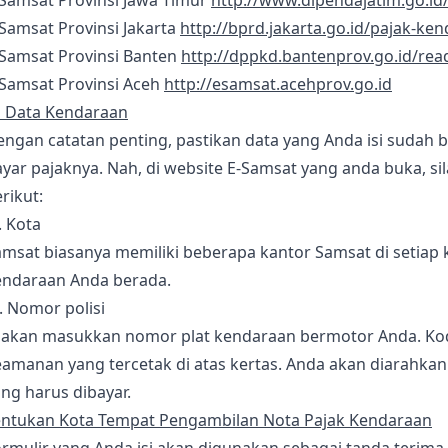
-Samsat Provinsi Jawa Timur
http://www.dipendajatim.go.id
Samsat Provinsi Jakarta
http://bprd.jakarta.go.id/pajak-k
-Samsat Provinsi Banten
http://dppkd.bantenprov.go.id/rea
-Samsat Provinsi Aceh
http://esamsat.acehprov.go.id
i Data Kendaraan
engan catatan penting, pastikan data yang Anda isi sudah
yar pajaknya. Nah, di website E-Samsat yang anda buka, si
rikut:
. Kota
msat biasanya memiliki beberapa kantor Samsat di setiap k
endaraan Anda berada.
. Nomor polisi
lakan masukkan nomor plat kendaraan bermotor Anda. Kode 
eamanan yang tercetak di atas kertas. Anda akan diarahka
ng harus dibayar.
entukan Kota Tempat Pengambilan Nota Pajak Kendaraan