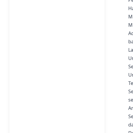
Pe
H
Me
Me
A
ba
L
Un
Se
U
Te
Se
se
A
Se
d