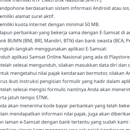
milik memiliki KTP Elektronik Nasional (e-KTP).
andpohone berdasarkan sistem informasi Android atau ios
miliki alamat surel aktif.
miliki kuota internet dengan minimal 50 MB.
dapun perbankan yang bekerja sama dengan E-Samsat di an
nk BUMN (BNI, BRI, Mandiri, BTN) dan bank swasta (BCA, P
angkah-langkah menggunakan aplikasi E-Samsat:
duh aplikasi Samsat Online Nasional yang ada di Playstore
telah selesai mengunduh, silakan masukkan data diri dan 
ntuk mengetahui nilai pajak kendaraan bermotor, silakan 
rus ikuti instruksi pengisian formulir yang hadir dalam apli
telah selesai mengisi formulir, nantinya Anda akan menerim
rta jatuh tempo STNK.
nda akan menerima kode bayar perbankan yang telah beke
lain mendapatkan informasi nilai pajak, juga akan diberi
an laman e-Samsat dengan bank tertentu yang sudah kami s