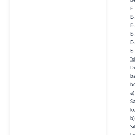
E-
E
E
E-
E
E
Is
D
ba
be
a)
Sa
k
b)
Si
k