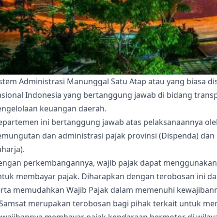
istem Administrasi Manunggal Satu Atap atau yang biasa d
sional Indonesia yang bertanggung jawab di bidang transpo
engelolaan keuangan daerah.
epartemen ini bertanggung jawab atas pelaksanaannya oleh
emungutan dan administrasi pajak provinsi (Dispenda) da
harja).
engan perkembangannya, wajib pajak dapat menggunakan e
ntuk membayar pajak. Diharapkan dengan terobosan ini d
erta memudahkan Wajib Pajak dalam memenuhi kewajibanny
-Samsat merupakan terobosan bagi pihak terkait untuk m
ewajibannya membayar pajak kendaraan bermotor di wila