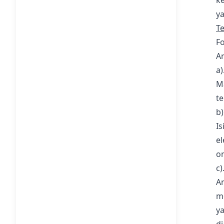
ya
T
Fo
An
a)
M
te
b)
I
el
on
c
An
m
y
di