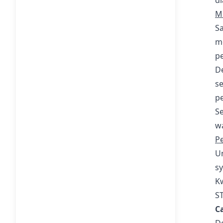
M
S
m
pe
D
se
p
Se
wa
P
Un
s
K
ST
C
De