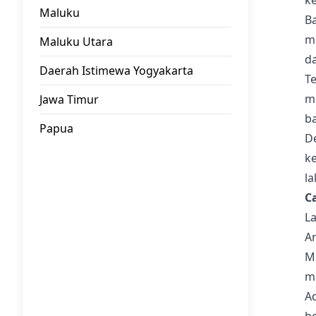
Maluku
B
mo
Maluku Utara
d
Daerah Istimewa Yogyakarta
T
m
Jawa Timur
b
Papua
D
k
la
C
L
An
Mi
m
A
be