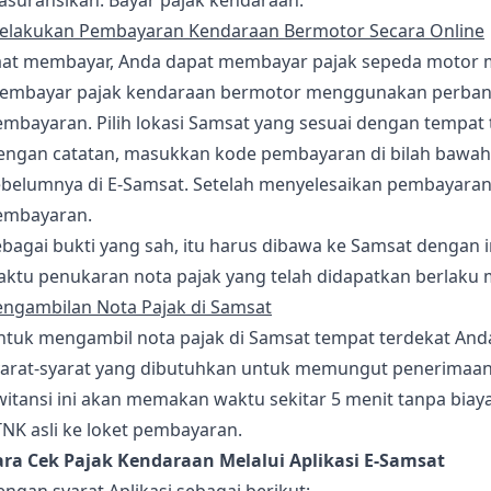
elakukan Pembayaran Kendaraan Bermotor Secara Online
aat membayar, Anda dapat membayar pajak sepeda motor mel
embayar pajak kendaraan bermotor menggunakan perbankan 
mbayaran. Pilih lokasi Samsat yang sesuai dengan tempat 
engan catatan, masukkan kode pembayaran di bilah bawah, 
belumnya di E-Samsat. Setelah menyelesaikan pembayaran p
embayaran.
bagai bukti yang sah, itu harus dibawa ke Samsat dengan 
ktu penukaran nota pajak yang telah didapatkan berlaku ma
engambilan Nota Pajak di Samsat
tuk mengambil nota pajak di Samsat tempat terdekat Anda 
yarat-syarat yang dibutuhkan untuk memungut penerimaan p
witansi ini akan memakan waktu sekitar 5 menit tanpa bia
NK asli ke loket pembayaran.
ara Cek Pajak Kendaraan Melalui Aplikasi E-Samsat
ngan syarat Aplikasi sebagai berikut: