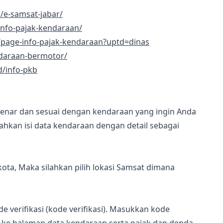
d/e-samsat-jabar/
/info-pajak-kendaraan/
/page-info-pajak-kendaraan?uptd=dinas
endaraan-bermotor/
d/info-pkb
 benar dan sesuai dengan kendaraan yang ingin Anda
lahkan isi data kendaraan dengan detail sebagai
ota, Maka silahkan pilih lokasi Samsat dimana
verifikasi (kode verifikasi). Masukkan kode
n ke halaman data kendaraan serta pajak dan denda