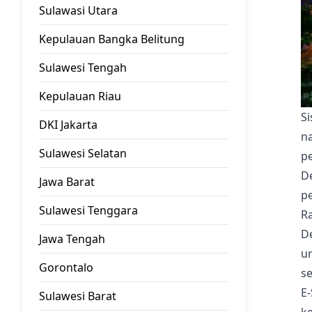
Sulawasi Utara
Kepulauan Bangka Belitung
Sulawesi Tengah
Kepulauan Riau
S
DKI Jakarta
na
Sulawesi Selatan
p
D
Jawa Barat
p
Sulawesi Tenggara
Ra
D
Jawa Tengah
u
Gorontalo
s
E
Sulawesi Barat
k