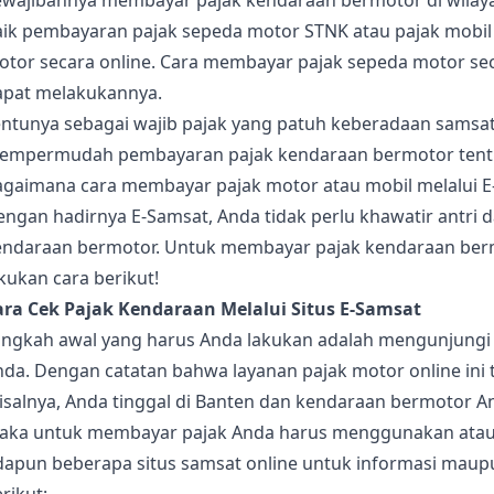
aik pembayaran pajak sepeda motor STNK atau pajak mobil
tor secara online. Cara membayar pajak sepeda motor seca
apat melakukannya.
entunya sebagai wajib pajak yang patuh keberadaan samsa
empermudah pembayaran pajak kendaraan bermotor tent
agaimana cara membayar pajak motor atau mobil melalui E
engan hadirnya E-Samsat, Anda tidak perlu khawatir antri
endaraan bermotor. Untuk membayar pajak kendaraan bermo
kukan cara berikut!
ara Cek Pajak Kendaraan Melalui Situs E-Samsat
angkah awal yang harus Anda lakukan adalah mengunjungi s
da. Dengan catatan bahwa layanan pajak motor online ini t
salnya, Anda tinggal di Banten dan kendaraan bermotor An
aka untuk membayar pajak Anda harus menggunakan atau
dapun beberapa situs samsat online untuk informasi maupu
rikut: