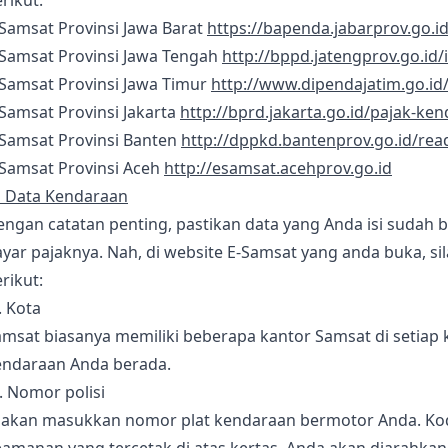
Samsat Provinsi Jawa Barat
https://bapenda.jabarprov.go.i
-Samsat Provinsi Jawa Tengah
http://bppd.jatengprov.go.id
-Samsat Provinsi Jawa Timur
http://www.dipendajatim.go.id
Samsat Provinsi Jakarta
http://bprd.jakarta.go.id/pajak-k
-Samsat Provinsi Banten
http://dppkd.bantenprov.go.id/rea
-Samsat Provinsi Aceh
http://esamsat.acehprov.go.id
i Data Kendaraan
engan catatan penting, pastikan data yang Anda isi sudah
yar pajaknya. Nah, di website E-Samsat yang anda buka, si
rikut:
. Kota
msat biasanya memiliki beberapa kantor Samsat di setiap k
endaraan Anda berada.
. Nomor polisi
lakan masukkan nomor plat kendaraan bermotor Anda. Kode 
eamanan yang tercetak di atas kertas. Anda akan diarahka