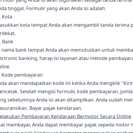
rmulir yang Anda isi akan digunakan sebagai tanda terima
da tinggal. Formulir yang akan Anda isi adalah:
. Kota
asukkan kota tempat Anda akan mengambil tanda terima paj
rdekat.
. Bank
si nama bank tempat Anda akan memutuskan untuk membay
ectronic banking, harap isi layanan atau metode pembayar
line.
). Kode pembayaran
da akan mendapatkan kode ini ketika Anda mengklik "Kirim
encetak. Setelah mengisi formulir, kode pembayaran, juml
ang sebelumnya Anda isi akan ditampilkan. Anda sudah me
asuransikan. Bayar pajak kendaraan.
elakukan Pembayaran Kendaraan Bermotor Secara Online
aat membayar, Anda dapat membayar pajak sepeda motor mel