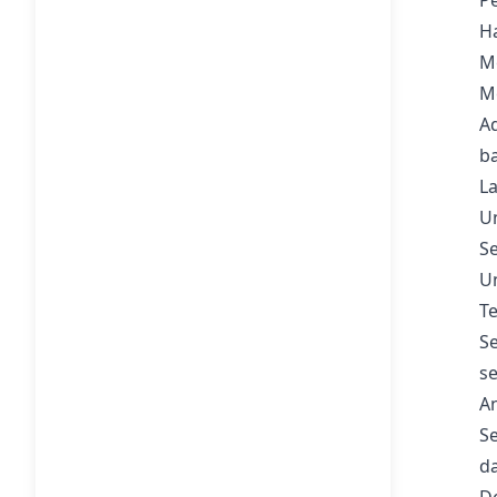
Pe
H
Me
Me
A
ba
L
Un
Se
U
Te
Se
se
A
Se
d