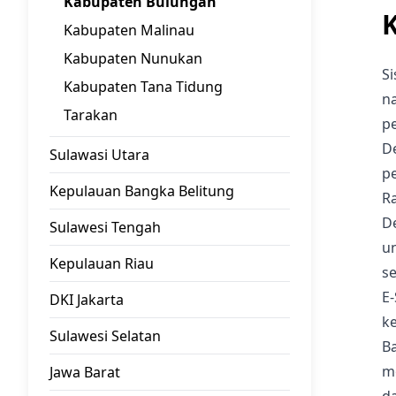
Kabupaten Bulungan
Kabupaten Malinau
Kabupaten Nunukan
S
Kabupaten Tana Tidung
na
Tarakan
p
D
Sulawasi Utara
p
Kepulauan Bangka Belitung
Ra
D
Sulawesi Tengah
u
Kepulauan Riau
s
E
DKI Jakarta
k
Sulawesi Selatan
B
mo
Jawa Barat