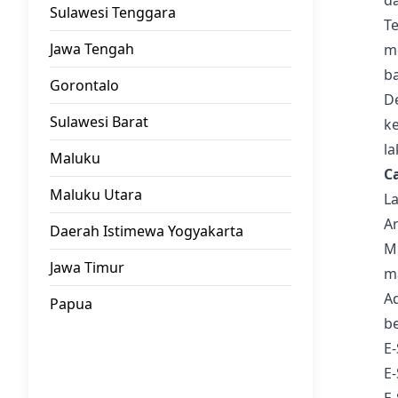
d
Sulawesi Tenggara
T
Jawa Tengah
m
b
Gorontalo
D
Sulawesi Barat
k
la
Maluku
C
Maluku Utara
L
An
Daerah Istimewa Yogyakarta
Mi
Jawa Timur
m
A
Papua
be
E-
E