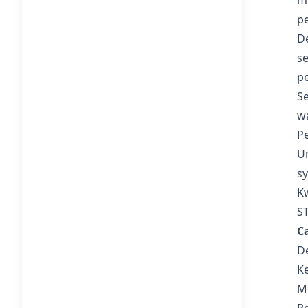
m
pe
D
se
p
Se
wa
P
Un
s
K
ST
C
De
Ke
Me