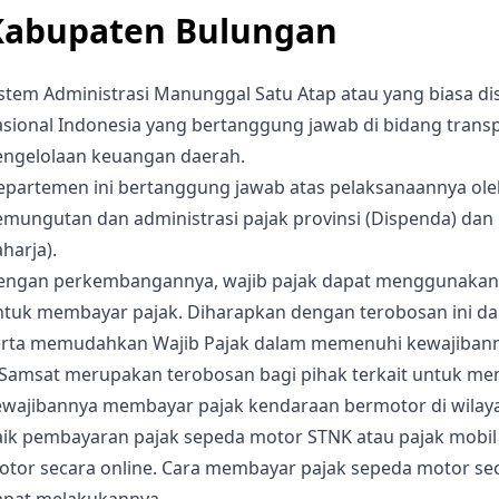
Kabupaten Bulungan
istem Administrasi Manunggal Satu Atap atau yang biasa d
sional Indonesia yang bertanggung jawab di bidang transpo
engelolaan keuangan daerah.
epartemen ini bertanggung jawab atas pelaksanaannya oleh
emungutan dan administrasi pajak provinsi (Dispenda) da
harja).
engan perkembangannya, wajib pajak dapat menggunakan e
ntuk membayar pajak. Diharapkan dengan terobosan ini d
erta memudahkan Wajib Pajak dalam memenuhi kewajibanny
-Samsat merupakan terobosan bagi pihak terkait untuk m
ewajibannya membayar pajak kendaraan bermotor di wila
aik pembayaran pajak sepeda motor STNK atau pajak mobil
tor secara online. Cara membayar pajak sepeda motor seca