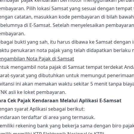
embayar pajak kendaraan bermotor menggunakan perbankan 
mbayaran. Pilih lokasi Samsat yang sesuai dengan tempat 
engan catatan, masukkan kode pembayaran di bilah bawah, 
belumnya di E-Samsat. Setelah menyelesaikan pembayaran p
embayaran.
bagai bukti yang sah, itu harus dibawa ke Samsat dengan 
ktu penukaran nota pajak yang telah didapatkan berlaku ma
engambilan Nota Pajak di Samsat
tuk mengambil nota pajak di Samsat tempat terdekat Anda 
yarat-syarat yang dibutuhkan untuk memungut penerimaan p
witansi ini akan memakan waktu sekitar 5 menit tanpa bia
NK asli ke loket pembayaran.
ara Cek Pajak Kendaraan Melalui Aplikasi E-Samsat
ngan syarat Aplikasi sebagai berikut:
ndaraan terdaftar di area yang termasuk.
miliki rekening bank yang bekerja sama dengan biro pajak