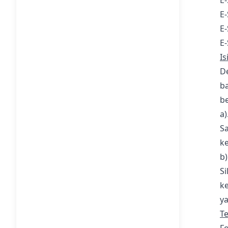
E
E-
E
E
Is
D
ba
be
a)
Sa
k
b)
Si
k
ya
T