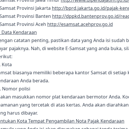
-Samsat Provinsi Jawa Timur
http://www.dipendajatim.go.id
Samsat Provinsi Jakarta
http://bprd.jakarta.go.id/pajak-k
-Samsat Provinsi Banten
http://dppkd.bantenprov.go.id/rea
-Samsat Provinsi Aceh
http://esamsat.acehprov.go.id
i Data Kendaraan
engan catatan penting, pastikan data yang Anda isi sudah
yar pajaknya. Nah, di website E-Samsat yang anda buka, si
rikut:
. Kota
msat biasanya memiliki beberapa kantor Samsat di setiap k
endaraan Anda berada.
. Nomor polisi
lakan masukkan nomor plat kendaraan bermotor Anda. Kode 
eamanan yang tercetak di atas kertas. Anda akan diarahka
ng harus dibayar.
entukan Kota Tempat Pengambilan Nota Pajak Kendaraan