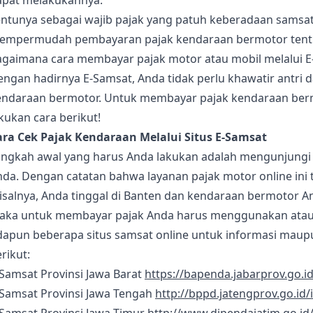
apat melakukannya.
entunya sebagai wajib pajak yang patuh keberadaan samsa
empermudah pembayaran pajak kendaraan bermotor tent
agaimana cara membayar pajak motor atau mobil melalui E
engan hadirnya E-Samsat, Anda tidak perlu khawatir antri
endaraan bermotor. Untuk membayar pajak kendaraan bermo
kukan cara berikut!
ara Cek Pajak Kendaraan Melalui Situs E-Samsat
angkah awal yang harus Anda lakukan adalah mengunjungi s
da. Dengan catatan bahwa layanan pajak motor online ini t
salnya, Anda tinggal di Banten dan kendaraan bermotor An
aka untuk membayar pajak Anda harus menggunakan atau
dapun beberapa situs samsat online untuk informasi maupu
rikut:
Samsat Provinsi Jawa Barat
https://bapenda.jabarprov.go.i
-Samsat Provinsi Jawa Tengah
http://bppd.jatengprov.go.id