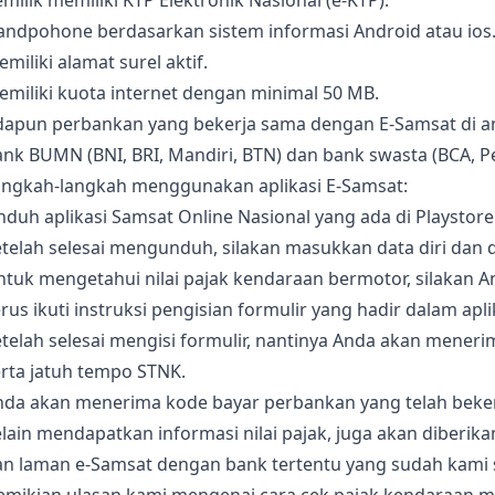
milik memiliki KTP Elektronik Nasional (e-KTP).
andpohone berdasarkan sistem informasi Android atau ios
miliki alamat surel aktif.
miliki kuota internet dengan minimal 50 MB.
dapun perbankan yang bekerja sama dengan E-Samsat di an
nk BUMN (BNI, BRI, Mandiri, BTN) dan bank swasta (BCA, P
angkah-langkah menggunakan aplikasi E-Samsat:
duh aplikasi Samsat Online Nasional yang ada di Playstore
telah selesai mengunduh, silakan masukkan data diri dan 
ntuk mengetahui nilai pajak kendaraan bermotor, silakan 
rus ikuti instruksi pengisian formulir yang hadir dalam apli
telah selesai mengisi formulir, nantinya Anda akan menerim
rta jatuh tempo STNK.
nda akan menerima kode bayar perbankan yang telah beke
lain mendapatkan informasi nilai pajak, juga akan diberi
an laman e-Samsat dengan bank tertentu yang sudah kami s