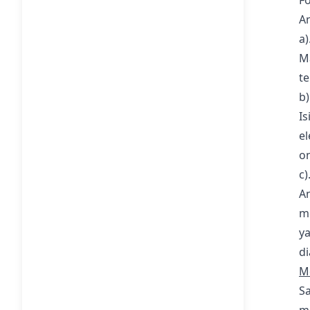
Fo
An
a)
M
te
b)
I
el
on
c
An
m
y
di
M
S