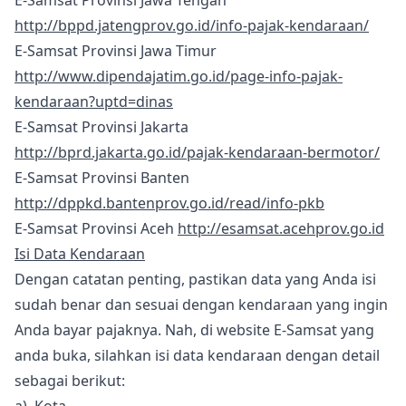
E-Samsat Provinsi Jawa Tengah
http://bppd.jatengprov.go.id/info-pajak-kendaraan/
E-Samsat Provinsi Jawa Timur
http://www.dipendajatim.go.id/page-info-pajak-
kendaraan?uptd=dinas
E-Samsat Provinsi Jakarta
http://bprd.jakarta.go.id/pajak-kendaraan-bermotor/
E-Samsat Provinsi Banten
http://dppkd.bantenprov.go.id/read/info-pkb
E-Samsat Provinsi Aceh
http://esamsat.acehprov.go.id
Isi Data Kendaraan
Dengan catatan penting, pastikan data yang Anda isi
sudah benar dan sesuai dengan kendaraan yang ingin
Anda bayar pajaknya. Nah, di website E-Samsat yang
anda buka, silahkan isi data kendaraan dengan detail
sebagai berikut: