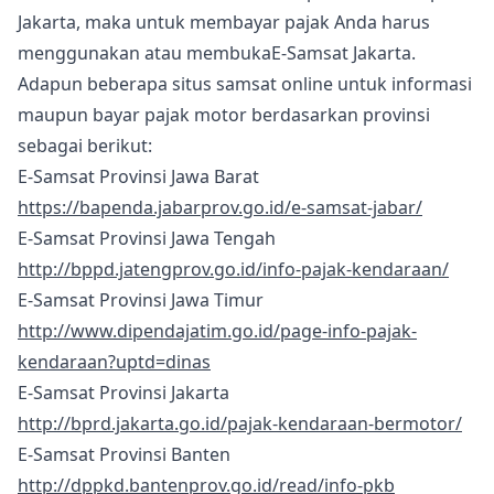
Jakarta, maka untuk membayar pajak Anda harus
menggunakan atau membukaE-Samsat Jakarta.
Adapun beberapa situs samsat online untuk informasi
maupun bayar pajak motor berdasarkan provinsi
sebagai berikut:
E-Samsat Provinsi Jawa Barat
https://bapenda.jabarprov.go.id/e-samsat-jabar/
E-Samsat Provinsi Jawa Tengah
http://bppd.jatengprov.go.id/info-pajak-kendaraan/
E-Samsat Provinsi Jawa Timur
http://www.dipendajatim.go.id/page-info-pajak-
kendaraan?uptd=dinas
E-Samsat Provinsi Jakarta
http://bprd.jakarta.go.id/pajak-kendaraan-bermotor/
E-Samsat Provinsi Banten
http://dppkd.bantenprov.go.id/read/info-pkb