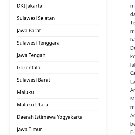
mo
DKI Jakarta
d
Sulawesi Selatan
T
Jawa Barat
m
b
Sulawesi Tenggara
D
Jawa Tengah
k
la
Gorontalo
C
Sulawesi Barat
L
An
Maluku
Mi
Maluku Utara
m
A
Daerah Istimewa Yogyakarta
be
Jawa Timur
E-