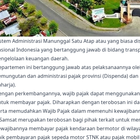
istem Administrasi Manunggal Satu Atap atau yang biasa d
sional Indonesia yang bertanggung jawab di bidang transpo
engelolaan keuangan daerah.
epartemen ini bertanggung jawab atas pelaksanaannya oleh
emungutan dan administrasi pajak provinsi (Dispenda) da
harja).
engan perkembangannya, wajib pajak dapat menggunakan e
ntuk membayar pajak. Diharapkan dengan terobosan ini d
erta memudahkan Wajib Pajak dalam memenuhi kewajibanny
-Samsat merupakan terobosan bagi pihak terkait untuk m
ewajibannya membayar pajak kendaraan bermotor di wila
aik pembayaran pajak sepeda motor STNK atau pajak mobil