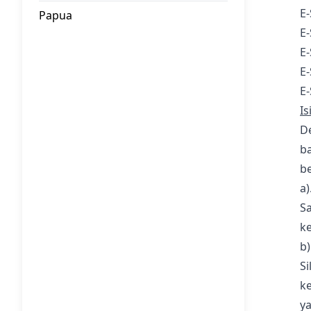
E
Papua
E
E-
E
E
Is
D
ba
be
a)
Sa
k
b)
Si
k
ya