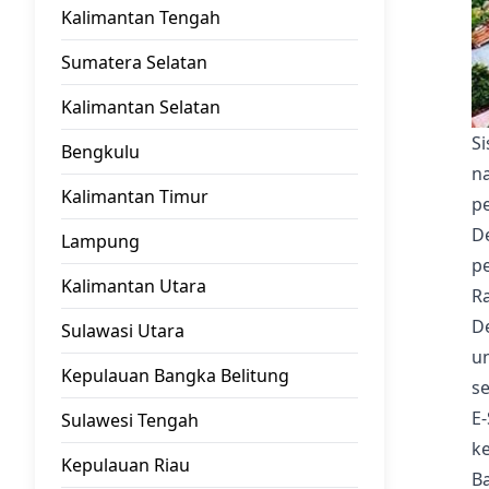
Kalimantan Tengah
Sumatera Selatan
Kalimantan Selatan
S
Bengkulu
na
Kalimantan Timur
p
D
Lampung
p
Kalimantan Utara
Ra
D
Sulawasi Utara
u
Kepulauan Bangka Belitung
s
E
Sulawesi Tengah
k
Kepulauan Riau
B