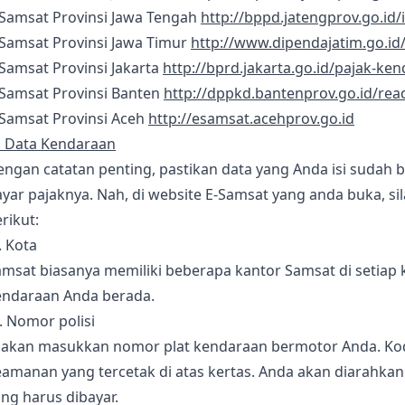
-Samsat Provinsi Jawa Tengah
http://bppd.jatengprov.go.id
-Samsat Provinsi Jawa Timur
http://www.dipendajatim.go.id
Samsat Provinsi Jakarta
http://bprd.jakarta.go.id/pajak-k
-Samsat Provinsi Banten
http://dppkd.bantenprov.go.id/rea
-Samsat Provinsi Aceh
http://esamsat.acehprov.go.id
i Data Kendaraan
engan catatan penting, pastikan data yang Anda isi sudah
yar pajaknya. Nah, di website E-Samsat yang anda buka, si
rikut:
. Kota
msat biasanya memiliki beberapa kantor Samsat di setiap k
endaraan Anda berada.
. Nomor polisi
lakan masukkan nomor plat kendaraan bermotor Anda. Kode 
eamanan yang tercetak di atas kertas. Anda akan diarahka
ng harus dibayar.