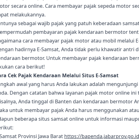
tor secara online. Cara membayar pajak sepeda motor seca
apat melakukannya.
entunya sebagai wajib pajak yang patuh keberadaan samsa
empermudah pembayaran pajak kendaraan bermotor tent
agaimana cara membayar pajak motor atau mobil melalui E
engan hadirnya E-Samsat, Anda tidak perlu khawatir antri
endaraan bermotor. Untuk membayar pajak kendaraan bermo
kukan cara berikut!
ara Cek Pajak Kendaraan Melalui Situs E-Samsat
angkah awal yang harus Anda lakukan adalah mengunjungi s
da. Dengan catatan bahwa layanan pajak motor online ini t
salnya, Anda tinggal di Banten dan kendaraan bermotor An
aka untuk membayar pajak Anda harus menggunakan atau
dapun beberapa situs samsat online untuk informasi maupu
rikut:
Samsat Provinsi Jawa Barat
https://bapenda.jabarprov.go.i