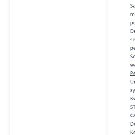
S
m
pe
D
se
p
Se
wa
P
Un
s
K
ST
C
De
Ke