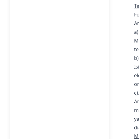
T
Fo
An
a)
M
te
b)
I
el
on
c
An
m
y
di
M