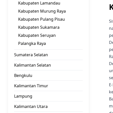
Kabupaten Lamandau
Kabupaten Murung Raya
Kabupaten Pulang Pisau
S
Kabupaten Sukamara
na
Kabupaten Seruyan
p
D
Palangka Raya
p
Sumatera Selatan
Ra
D
Kalimantan Selatan
u
Bengkulu
s
E
Kalimantan Timur
k
Lampung
B
mo
Kalimantan Utara