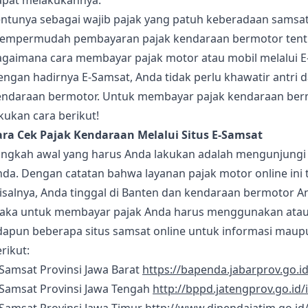
apat melakukannya.
entunya sebagai wajib pajak yang patuh keberadaan samsa
empermudah pembayaran pajak kendaraan bermotor tent
agaimana cara membayar pajak motor atau mobil melalui E
engan hadirnya E-Samsat, Anda tidak perlu khawatir antri
endaraan bermotor. Untuk membayar pajak kendaraan bermo
kukan cara berikut!
ara Cek Pajak Kendaraan Melalui Situs E-Samsat
angkah awal yang harus Anda lakukan adalah mengunjungi s
da. Dengan catatan bahwa layanan pajak motor online ini t
salnya, Anda tinggal di Banten dan kendaraan bermotor An
aka untuk membayar pajak Anda harus menggunakan atau
dapun beberapa situs samsat online untuk informasi maupu
rikut:
Samsat Provinsi Jawa Barat
https://bapenda.jabarprov.go.i
-Samsat Provinsi Jawa Tengah
http://bppd.jatengprov.go.id