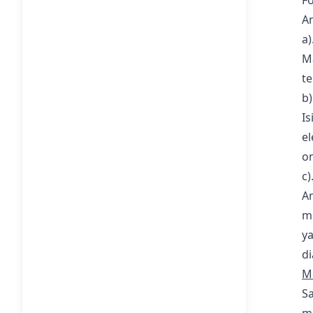
Fo
An
a)
M
te
b)
I
el
on
c
An
m
y
di
M
S