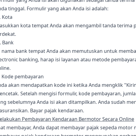
rmulir yang Anda isi akan digunakan sebagai tanda terima
da tinggal. Formulir yang akan Anda isi adalah:
. Kota
asukkan kota tempat Anda akan mengambil tanda terima paj
rdekat.
. Bank
si nama bank tempat Anda akan memutuskan untuk membay
ectronic banking, harap isi layanan atau metode pembayar
line.
). Kode pembayaran
da akan mendapatkan kode ini ketika Anda mengklik "Kirim
encetak. Setelah mengisi formulir, kode pembayaran, juml
ang sebelumnya Anda isi akan ditampilkan. Anda sudah me
asuransikan. Bayar pajak kendaraan.
elakukan Pembayaran Kendaraan Bermotor Secara Online
aat membayar, Anda dapat membayar pajak sepeda motor mel