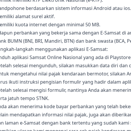
milik memiliki KTP Elektronik Nasional (e-KTP).
andpohone berdasarkan sistem informasi Android atau ios
miliki alamat surel aktif.
miliki kuota internet dengan minimal 50 MB.
dapun perbankan yang bekerja sama dengan E-Samsat di an
nk BUMN (BNI, BRI, Mandiri, BTN) dan bank swasta (BCA, P
angkah-langkah menggunakan aplikasi E-Samsat:
duh aplikasi Samsat Online Nasional yang ada di Playstore
telah selesai mengunduh, silakan masukkan data diri dan 
ntuk mengetahui nilai pajak kendaraan bermotor, silakan 
rus ikuti instruksi pengisian formulir yang hadir dalam apli
telah selesai mengisi formulir, nantinya Anda akan menerim
rta jatuh tempo STNK.
nda akan menerima kode bayar perbankan yang telah beke
lain mendapatkan informasi nilai pajak, juga akan diberi
an laman e-Samsat dengan bank tertentu yang sudah kami s