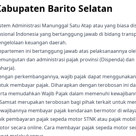
Kabupaten Barito Selatan
istem Administrasi Manunggal Satu Atap atau yang biasa d
sional Indonesia yang bertanggung jawab di bidang transpo
engelolaan keuangan daerah.
epartemen ini bertanggung jawab atas pelaksanaannya oleh
emungutan dan administrasi pajak provinsi (Dispenda) da
harja).
engan perkembangannya, wajib pajak dapat menggunakan e
ntuk membayar pajak. Diharapkan dengan terobosan ini d
erta memudahkan Wajib Pajak dalam memenuhi kewajibanny
-Samsat merupakan terobosan bagi pihak terkait untuk m
ewajibannya membayar pajak kendaraan bermotor di wila
aik pembayaran pajak sepeda motor STNK atau pajak mobil
tor secara online. Cara membayar pajak sepeda motor seca