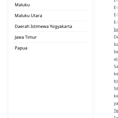
E
Maluku
E-
E
Maluku Utara
E
Daerah Istimewa Yogyakarta
Is
D
Jawa Timur
ba
Papua
be
a)
Sa
k
b)
Si
k
ya
T