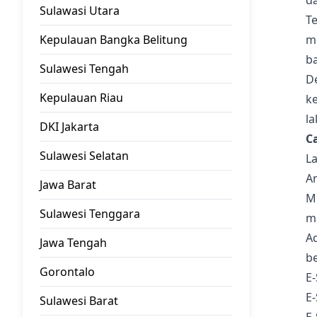
d
Sulawasi Utara
T
Kepulauan Bangka Belitung
m
b
Sulawesi Tengah
D
Kepulauan Riau
k
la
DKI Jakarta
C
Sulawesi Selatan
L
An
Jawa Barat
Mi
Sulawesi Tenggara
m
A
Jawa Tengah
be
Gorontalo
E-
E
Sulawesi Barat