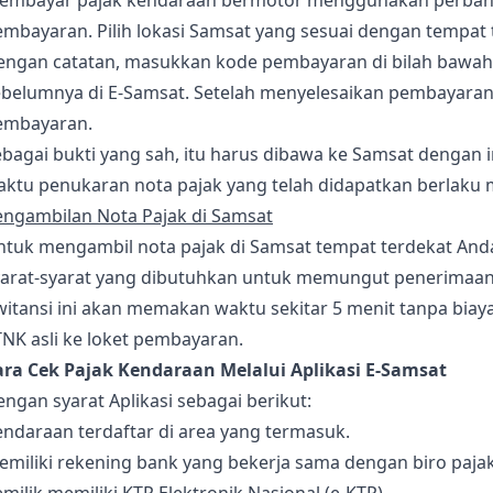
embayar pajak kendaraan bermotor menggunakan perbankan 
mbayaran. Pilih lokasi Samsat yang sesuai dengan tempat 
engan catatan, masukkan kode pembayaran di bilah bawah, 
belumnya di E-Samsat. Setelah menyelesaikan pembayaran p
embayaran.
bagai bukti yang sah, itu harus dibawa ke Samsat dengan 
ktu penukaran nota pajak yang telah didapatkan berlaku ma
engambilan Nota Pajak di Samsat
tuk mengambil nota pajak di Samsat tempat terdekat Anda 
yarat-syarat yang dibutuhkan untuk memungut penerimaan p
witansi ini akan memakan waktu sekitar 5 menit tanpa bia
NK asli ke loket pembayaran.
ara Cek Pajak Kendaraan Melalui Aplikasi E-Samsat
ngan syarat Aplikasi sebagai berikut:
ndaraan terdaftar di area yang termasuk.
miliki rekening bank yang bekerja sama dengan biro pajak