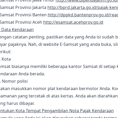
-Samsat Provinsi Jawa Timur
http://www.dipendajatim.go.id
Samsat Provinsi Jakarta
http://bprd.jakarta.go.id/pajak-k
-Samsat Provinsi Banten
http://dppkd.bantenprov.go.id/rea
-Samsat Provinsi Aceh
http://esamsat.acehprov.go.id
i Data Kendaraan
engan catatan penting, pastikan data yang Anda isi sudah
yar pajaknya. Nah, di website E-Samsat yang anda buka, si
rikut:
. Kota
msat biasanya memiliki beberapa kantor Samsat di setiap k
endaraan Anda berada.
. Nomor polisi
lakan masukkan nomor plat kendaraan bermotor Anda. Kode 
eamanan yang tercetak di atas kertas. Anda akan diarahka
ng harus dibayar.
entukan Kota Tempat Pengambilan Nota Pajak Kendaraan