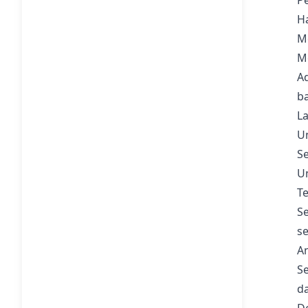
Pe
H
Me
Me
A
ba
L
Un
Se
U
Te
Se
se
A
Se
d