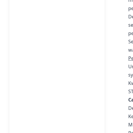
m
pe
D
se
p
Se
wa
P
Un
s
K
ST
C
De
Ke
Me