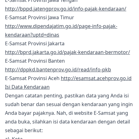
E-Samsat Provinsi Jawa Tengah
http://bppd.jatengprov.go.id/info-pajak-kendaraan/
E-Samsat Provinsi Jawa Timur
http://www.dipendajatim.go.id/page-info-pajak-
kendaraan?uptd=dinas
E-Samsat Provinsi Jakarta
http://bprd.jakarta.go.id/pajak-kendaraan-bermotor/
E-Samsat Provinsi Banten
http://dppkd.bantenprov.go.id/read/info-pkb
E-Samsat Provinsi Aceh
http://esamsat.acehprov.go.id
Isi Data Kendaraan
Dengan catatan penting, pastikan data yang Anda isi
sudah benar dan sesuai dengan kendaraan yang ingin
Anda bayar pajaknya. Nah, di website E-Samsat yang
anda buka, silahkan isi data kendaraan dengan detail
sebagai berikut: