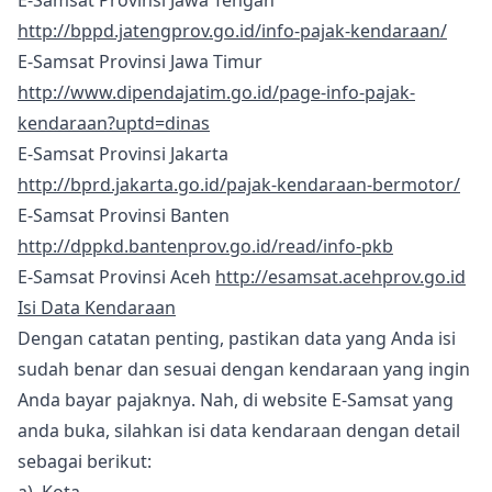
E-Samsat Provinsi Jawa Tengah
http://bppd.jatengprov.go.id/info-pajak-kendaraan/
E-Samsat Provinsi Jawa Timur
http://www.dipendajatim.go.id/page-info-pajak-
kendaraan?uptd=dinas
E-Samsat Provinsi Jakarta
http://bprd.jakarta.go.id/pajak-kendaraan-bermotor/
E-Samsat Provinsi Banten
http://dppkd.bantenprov.go.id/read/info-pkb
E-Samsat Provinsi Aceh
http://esamsat.acehprov.go.id
Isi Data Kendaraan
Dengan catatan penting, pastikan data yang Anda isi
sudah benar dan sesuai dengan kendaraan yang ingin
Anda bayar pajaknya. Nah, di website E-Samsat yang
anda buka, silahkan isi data kendaraan dengan detail
sebagai berikut: