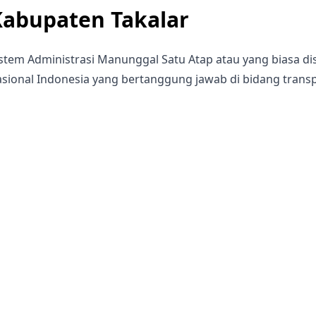
Kabupaten Takalar
istem Administrasi Manunggal Satu Atap atau yang biasa d
sional Indonesia yang bertanggung jawab di bidang transpo
engelolaan keuangan daerah.
epartemen ini bertanggung jawab atas pelaksanaannya oleh
emungutan dan administrasi pajak provinsi (Dispenda) da
harja).
engan perkembangannya, wajib pajak dapat menggunakan e
ntuk membayar pajak. Diharapkan dengan terobosan ini d
erta memudahkan Wajib Pajak dalam memenuhi kewajibanny
-Samsat merupakan terobosan bagi pihak terkait untuk m
ewajibannya membayar pajak kendaraan bermotor di wila
aik pembayaran pajak sepeda motor STNK atau pajak mobil
tor secara online. Cara membayar pajak sepeda motor seca