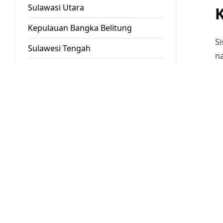
Sulawasi Utara
Kepulauan Bangka Belitung
S
Sulawesi Tengah
na
Kepulauan Riau
p
D
DKI Jakarta
p
Sulawesi Selatan
Ra
Kabupaten Bantaeng
D
Kabupaten Barru
u
s
Kabupaten Bone
E
Kabupaten Bulukumba
k
Kabupaten Enrekang
B
Kabupaten Gowa
mo
Kabupaten Jeneponto