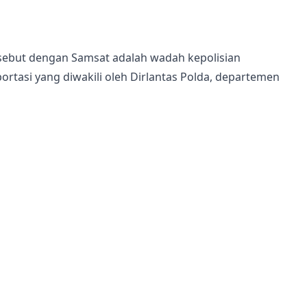
isebut dengan Samsat adalah wadah kepolisian
rtasi yang diwakili oleh Dirlantas Polda, departemen
 biro pajak (Dinas Pendapatan) Pekerjaan
n badan usaha mengembangkan Samsat (PT. Jasa
-Samsat yang sebelumnya telah diisi secara manual
apat mengurangi dan menghindari keadaan tersebut
a, seperti kendaraan bermotor.
emudahkan para Wajib Pajak (WP) dalam memenuhi
yah hukumnya.
 secara online, maupun perpanjangan pajak sepeda
ra online sangatlah mudah, artinya setiap wajib pajak