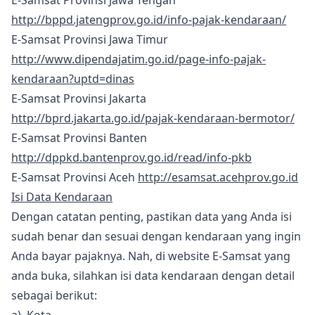
E-Samsat Provinsi Jawa Tengah
http://bppd.jatengprov.go.id/info-pajak-kendaraan/
E-Samsat Provinsi Jawa Timur
http://www.dipendajatim.go.id/page-info-pajak-
kendaraan?uptd=dinas
E-Samsat Provinsi Jakarta
http://bprd.jakarta.go.id/pajak-kendaraan-bermotor/
E-Samsat Provinsi Banten
http://dppkd.bantenprov.go.id/read/info-pkb
E-Samsat Provinsi Aceh
http://esamsat.acehprov.go.id
Isi Data Kendaraan
Dengan catatan penting, pastikan data yang Anda isi
sudah benar dan sesuai dengan kendaraan yang ingin
Anda bayar pajaknya. Nah, di website E-Samsat yang
anda buka, silahkan isi data kendaraan dengan detail
sebagai berikut: