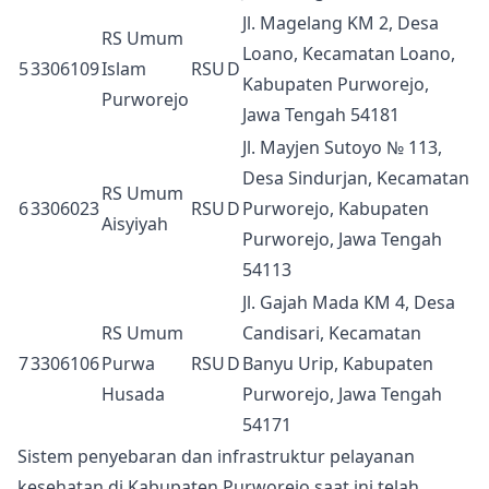
Jl. Magelang KM 2, Desa
RS Umum
Loano, Kecamatan Loano,
5
3306109
Islam
RSU
D
Kabupaten Purworejo,
Purworejo
Jawa Tengah 54181
Jl. Mayjen Sutoyo № 113,
Desa Sindurjan, Kecamatan
RS Umum
6
3306023
RSU
D
Purworejo, Kabupaten
Aisyiyah
Purworejo, Jawa Tengah
54113
Jl. Gajah Mada KM 4, Desa
RS Umum
Candisari, Kecamatan
7
3306106
Purwa
RSU
D
Banyu Urip, Kabupaten
Husada
Purworejo, Jawa Tengah
54171
Sistem penyebaran dan infrastruktur pelayanan
kesehatan di Kabupaten Purworejo saat ini telah