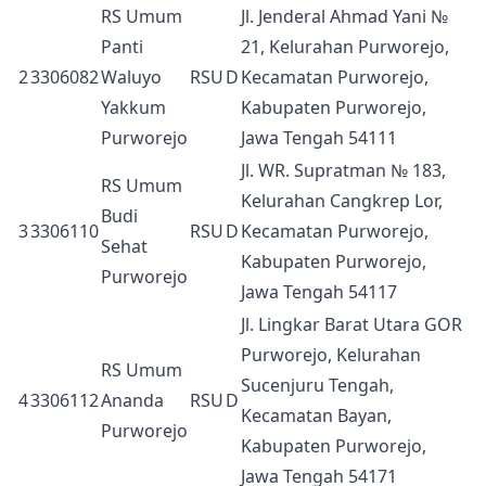
RS Umum
Jl. Jenderal Ahmad Yani №
Panti
21, Kelurahan Purworejo,
2
3306082
Waluyo
RSU
D
Kecamatan Purworejo,
Yakkum
Kabupaten Purworejo,
Purworejo
Jawa Tengah 54111
Jl. WR. Supratman № 183,
RS Umum
Kelurahan Cangkrep Lor,
Budi
3
3306110
RSU
D
Kecamatan Purworejo,
Sehat
Kabupaten Purworejo,
Purworejo
Jawa Tengah 54117
Jl. Lingkar Barat Utara GOR
Purworejo, Kelurahan
RS Umum
Sucenjuru Tengah,
4
3306112
Ananda
RSU
D
Kecamatan Bayan,
Purworejo
Kabupaten Purworejo,
Jawa Tengah 54171