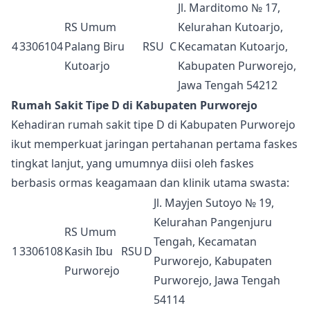
Jl. Marditomo № 17,
RS Umum
Kelurahan Kutoarjo,
4
3306104
Palang Biru
RSU
C
Kecamatan Kutoarjo,
Kutoarjo
Kabupaten Purworejo,
Jawa Tengah 54212
Rumah Sakit Tipe D di Kabupaten Purworejo
Kehadiran rumah sakit tipe D di Kabupaten Purworejo
ikut memperkuat jaringan pertahanan pertama faskes
tingkat lanjut, yang umumnya diisi oleh faskes
berbasis ormas keagamaan dan klinik utama swasta:
Jl. Mayjen Sutoyo № 19,
Kelurahan Pangenjuru
RS Umum
Tengah, Kecamatan
1
3306108
Kasih Ibu
RSU
D
Purworejo, Kabupaten
Purworejo
Purworejo, Jawa Tengah
54114