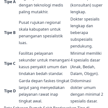
Tipe A
dengan teknologi medis
(konsultan) super
paling mutakhir.
lengkap.
Dokter spesialis
Pusat rujukan regional
lengkap dan
skala kabupaten untuk
Tipe B
beberapa
penanganan spesialistik
subspesialis
luas.
pendukung.
Fasilitas pelayanan
Minimal memiliki
sekunder untuk menangani
4 spesialis dasar
Tipe C
kasus penyakit umum dan
(Anak, Bedah,
tindakan bedah standar.
Dalam, Obgyn).
Garda depan faskes tingkat
Didominasi
lanjut yang menyediakan
dokter umum
Tipe D
pelayanan rawat inap
dengan minimal 2
tingkat awal.
spesialis dasar.