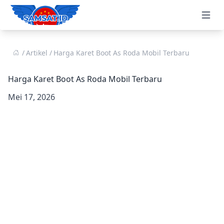
Open 
Artikel
Harga Karet Boot As Roda Mobil Terbaru
Harga Karet Boot As Roda Mobil Terbaru
Mei 17, 2026