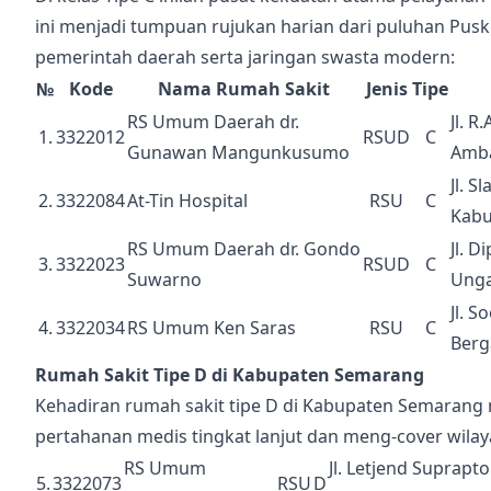
ini menjadi tumpuan rujukan harian dari puluhan Pus
pemerintah daerah serta jaringan swasta modern:
№
Kode
Nama Rumah Sakit
Jenis
Tipe
RS Umum Daerah dr.
Jl. 
1.
3322012
RSUD
C
Gunawan Mangunkusumo
Amba
Jl. 
2.
3322084
At-Tin Hospital
RSU
C
Kabu
RS Umum Daerah dr. Gondo
Jl. 
3.
3322023
RSUD
C
Suwarno
Unga
Jl. 
4.
3322034
RS Umum Ken Saras
RSU
C
Berg
Rumah Sakit Tipe D di Kabupaten Semarang
Kehadiran rumah sakit tipe D di Kabupaten Semarang
pertahanan medis tingkat lanjut dan meng-cover wilay
RS Umum
Jl. Letjend Suprap
5.
3322073
RSU
D