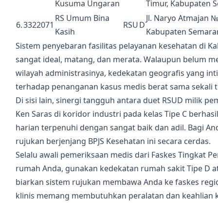
Kusuma Ungaran
Timur, Kabupaten 
RS Umum Bina
Jl. Naryo Atmajan 
6.
3322071
RSU
D
Kasih
Kabupaten Semaran
Sistem penyebaran fasilitas pelayanan kesehatan di K
sangat ideal, matang, dan merata. Walaupun belum mem
wilayah administrasinya, kedekatan geografis yang 
terhadap penanganan kasus medis berat sama sekali t
Di sisi lain, sinergi tangguh antara duet RSUD milik
Ken Saras di koridor industri pada kelas Tipe C berhas
harian terpenuhi dengan sangat baik dan adil. Bagi 
rujukan berjenjang BPJS Kesehatan ini secara cerdas.
Selalu awali pemeriksaan medis dari Faskes Tingkat Pe
rumah Anda, gunakan kedekatan rumah sakit Tipe D ata
biarkan sistem rujukan membawa Anda ke faskes region
klinis memang membutuhkan peralatan dan keahlian ke