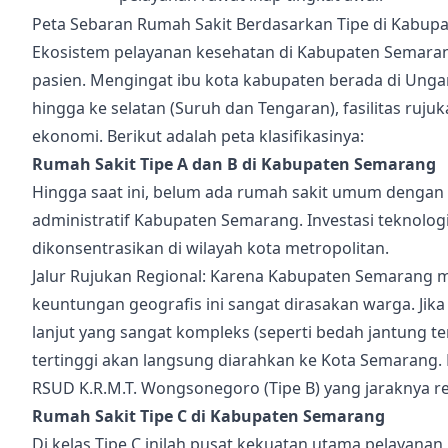
Peta Sebaran Rumah Sakit Berdasarkan Tipe di Kabup
Ekosistem pelayanan kesehatan di Kabupaten Semara
pasien. Mengingat ibu kota kabupaten berada di Unga
hingga ke selatan (Suruh dan Tengaran), fasilitas rujuk
ekonomi. Berikut adalah peta klasifikasinya:
Rumah Sakit Tipe A dan B di Kabupaten Semarang
Hingga saat ini, belum ada rumah sakit umum dengan k
administratif Kabupaten Semarang. Investasi teknolog
dikonsentrasikan di wilayah kota metropolitan.
Jalur Rujukan Regional: Karena Kabupaten Semarang 
keuntungan geografis ini sangat dirasakan warga. Ji
lanjut yang sangat kompleks (seperti bedah jantung te
tertinggi akan langsung diarahkan ke Kota Semarang. P
RSUD K.R.M.T. Wongsonegoro (Tipe B) yang jaraknya rel
Rumah Sakit Tipe C di Kabupaten Semarang
Di kelas Tipe C inilah pusat kekuatan utama pelayana