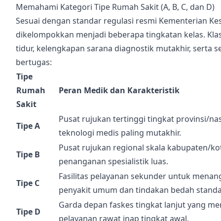
Memahami Kategori Tipe Rumah Sakit (A, B, C, dan D)
Sesuai dengan standar regulasi resmi Kementerian Kes
dikelompokkan menjadi beberapa tingkatan kelas. Klasi
tidur, kelengkapan sarana diagnostik mutakhir, serta s
bertugas:
Tipe
Rumah
Peran Medik dan Karakteristik
Sakit
Pusat rujukan tertinggi tingkat provinsi/n
Tipe A
teknologi medis paling mutakhir.
Pusat rujukan regional skala kabupaten/ko
Tipe B
penanganan spesialistik luas.
Fasilitas pelayanan sekunder untuk menan
Tipe C
penyakit umum dan tindakan bedah standa
Garda depan faskes tingkat lanjut yang m
Tipe D
pelayanan rawat inap tingkat awal.