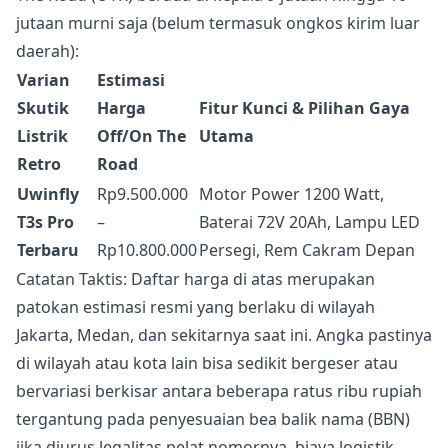
jutaan murni saja (belum termasuk ongkos kirim luar
daerah):
Varian
Estimasi
Skutik
Harga
Fitur Kunci & Pilihan Gaya
Listrik
Off/On The
Utama
Retro
Road
Uwinfly
Rp9.500.000
Motor Power 1200 Watt,
T3s Pro
–
Baterai 72V 20Ah, Lampu LED
Terbaru
Rp10.800.000
Persegi, Rem Cakram Depan
Catatan Taktis: Daftar harga di atas merupakan
patokan estimasi resmi yang berlaku di wilayah
Jakarta, Medan, dan sekitarnya saat ini. Angka pastinya
di wilayah atau kota lain bisa sedikit bergeser atau
bervariasi berkisar antara beberapa ratus ribu rupiah
tergantung pada penyesuaian bea balik nama (BBN)
jika diurus legalitas pelat nomornya, biaya logistik