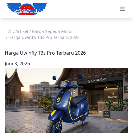
Open 
Artikel
Harga Sepeda Motor
Harga Uwinfly T3s Pro Terbaru 2026
Harga Uwinfly T3s Pro Terbaru 2026
Juni 3, 2026