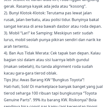
gerak. Rasanya kayak ada jeda atau “kosong”.
2). Bunyi Klotok-Klotok: Terutama pas lewat jalan
rusak, jalan berbatu, atau polisi tidur. Bunyinya bakal
sangat kerasa di area bawah dasbor atau roda depan.
3). Mobil “Lari” ke Samping: Meskipun setir sudah
lurus, mobil seolah punya pikiran sendiri dan narik ke
arah tertentu.
4). Ban Aus Tidak Merata: Cek tapak ban depan. Kalau
bagian sisi dalam atau sisi luarnya lebih gundul
(makan sebelah), itu tanda alignment roda sudah
kacau gara-gara tierod oblak.
Tips Jitu: Awas Barang KW “Bungkus Toyota”!
Hati-hati, Sob! Di marketplace banyak banget yang jual
tierod seharga 100 ribuan tapi bungkusnya “Toyota
Genuine Parts”. 99% itu barang KW. Risikonya? Bola
sendinya bisa copot pas kamu lagi kecepatan tinggi