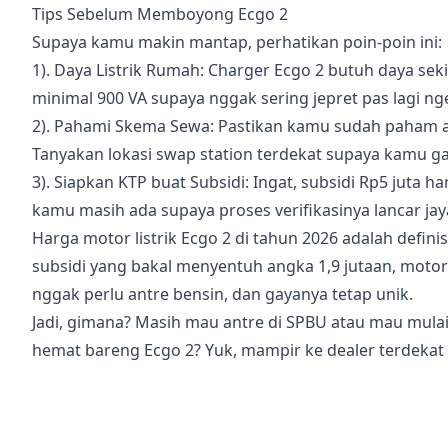
Tips Sebelum Memboyong Ecgo 2
Supaya kamu makin mantap, perhatikan poin-poin ini:
1). Daya Listrik Rumah: Charger Ecgo 2 butuh daya sek
minimal 900 VA supaya nggak sering jepret pas lagi ng
2). Pahami Skema Sewa: Pastikan kamu sudah paham at
Tanyakan lokasi swap station terdekat supaya kamu g
3). Siapkan KTP buat Subsidi: Ingat, subsidi Rp5 juta ha
kamu masih ada supaya proses verifikasinya lancar jaya 
Harga motor listrik Ecgo 2 di tahun 2026 adalah defin
subsidi yang bakal menyentuh angka 1,9 jutaan, motor
nggak perlu antre bensin, dan gayanya tetap unik.
Jadi, gimana? Masih mau antre di SPBU atau mau mulai
hemat bareng Ecgo 2? Yuk, mampir ke dealer terdekat 