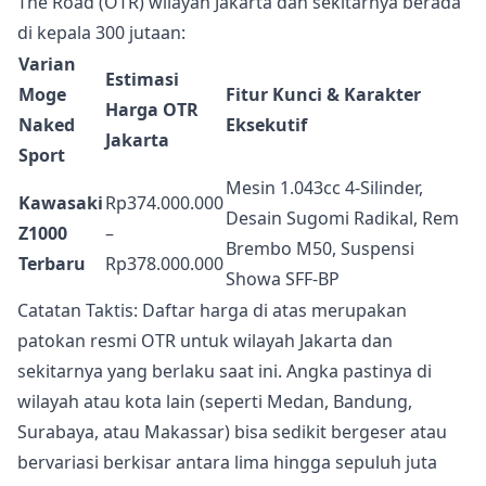
The Road (OTR) wilayah Jakarta dan sekitarnya berada
di kepala 300 jutaan:
Varian
Estimasi
Moge
Fitur Kunci & Karakter
Harga OTR
Naked
Eksekutif
Jakarta
Sport
Mesin 1.043cc 4-Silinder,
Kawasaki
Rp374.000.000
Desain Sugomi Radikal, Rem
Z1000
–
Brembo M50, Suspensi
Terbaru
Rp378.000.000
Showa SFF-BP
Catatan Taktis: Daftar harga di atas merupakan
patokan resmi OTR untuk wilayah Jakarta dan
sekitarnya yang berlaku saat ini. Angka pastinya di
wilayah atau kota lain (seperti Medan, Bandung,
Surabaya, atau Makassar) bisa sedikit bergeser atau
bervariasi berkisar antara lima hingga sepuluh juta